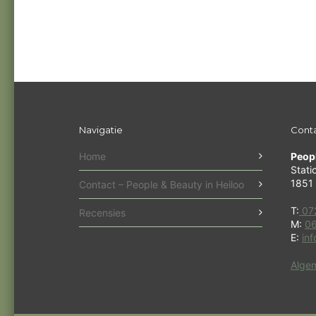
Navigatie
Cont
Home
Peop
Stati
1851 
Contact – People & Beauty in Heiloo
T:
07
Recensies
M:
06
E:
in
Alge