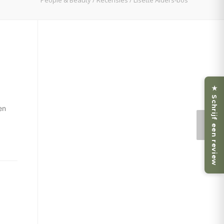
People & Beauty
/
Recensies
/
Lisette Alders-bos
★ Schrijf een review
en