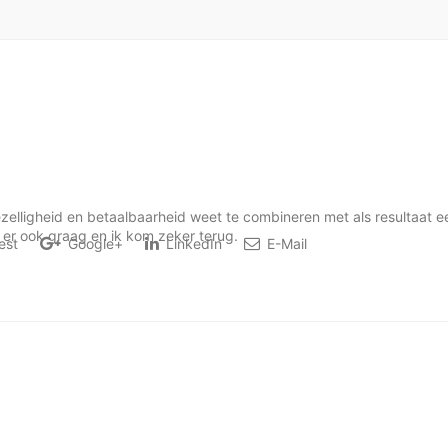
ezelligheid en betaalbaarheid weet te combineren met als resultaat e
er ook graag en ik kom zeker terug.
est
Google+
LinkedIn
E-Mail