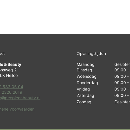
act
Openingstijden
le & Beauty
Maandag
Geslote
onsweg 2
Dinsdag
09:00 -
LK Heiloo
Woensdag
09:00 -
Donderdag
09:00 -
2 533 05 04
Vrijdag
09:00 -
 2320 2019
Zaterdag
09:00 -
fo@peopleenbeauty.nl
Zondag
Geslote
mene voorwaarden