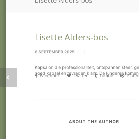
Lisette Alders-bos
Lisette Alders-bos
6 SEPTEMBER 2025
Kapsalon die professionaliteit, ontspannen sfeer, g
goed kapsel en tevreden klant. De kinderen komen 
Facebook
Twitter
Tumblr
Pinter
ABOUT THE AUTHOR